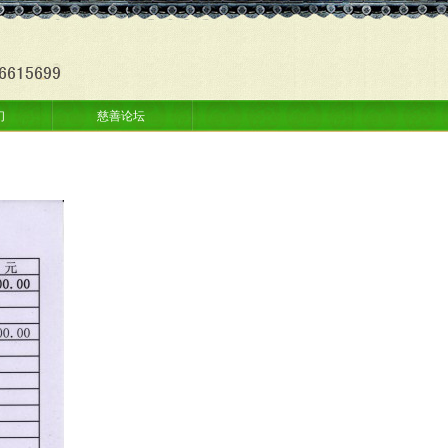
们
慈善论坛