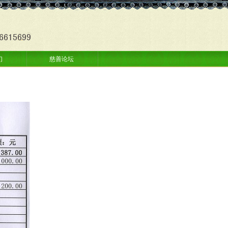
们
慈善论坛