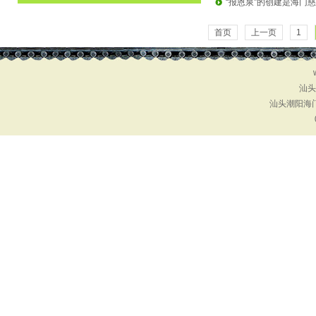
“报恩泉”的创建是海门
首页
上一页
1
汕头
汕头潮阳海